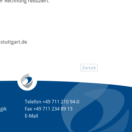
er Rechnung reduziert.
stuttgart.de
Zurück
Telefon +49 711 210 94-0
gik
Fax +49 711 234 89 13
E-Mail