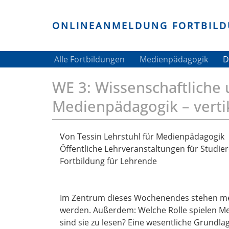
ONLINEANMELDUNG FORTBIL
Alle Fortbildungen
Medienpädagogik
D
Skip
WE 3: Wissenschaftlich
to
main
Medienpädagogik – verti
content
Von Tessin Lehrstuhl für Medienpädagogik
Öffentliche Lehrveranstaltungen für Studier
Fortbildung für Lehrende
Im Zentrum dieses Wochenendes stehen med
werden. Außerdem: Welche Rolle spielen Med
sind sie zu lesen? Eine wesentliche Grundla