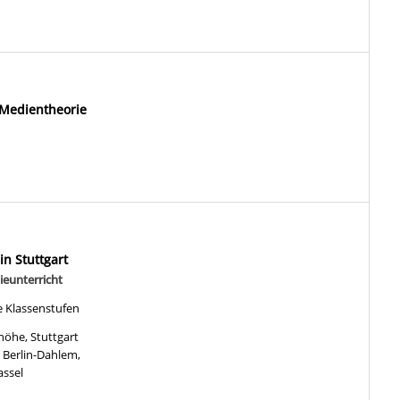
Medientheorie
n Stuttgart
ieunterricht
le Klassenstufen
höhe, Stuttgart
, Berlin-Dahlem,
assel