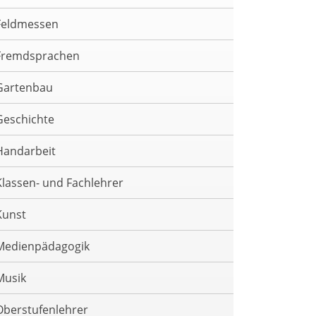
Feldmessen
Fremdsprachen
Gartenbau
Geschichte
Handarbeit
Klassen- und Fachlehrer
Kunst
Medienpädagogik
Musik
Oberstufenlehrer