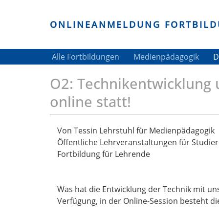
ONLINEANMELDUNG FORTBIL
Alle Fortbildungen
Medienpädagogik
D
Skip
O2: Technikentwicklung 
to
main
online statt!
content
Von Tessin Lehrstuhl für Medienpädagogik
Öffentliche Lehrveranstaltungen für Studier
Fortbildung für Lehrende
Was hat die Entwicklung der Technik mit un
Verfügung, in der Online-Session besteht d