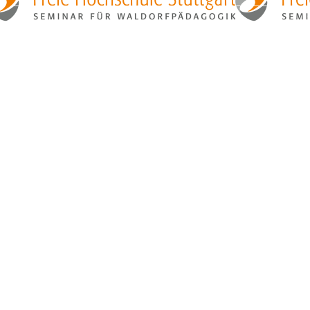
Login
Freie Hochschule Stuttgart
Seminar für Waldorfpädagogik
Haußmannstraße 44a
D-70188 Stuttgart
Telefon +49 711 210 94-0
Fax +49 711 234 89 13
E-Mail